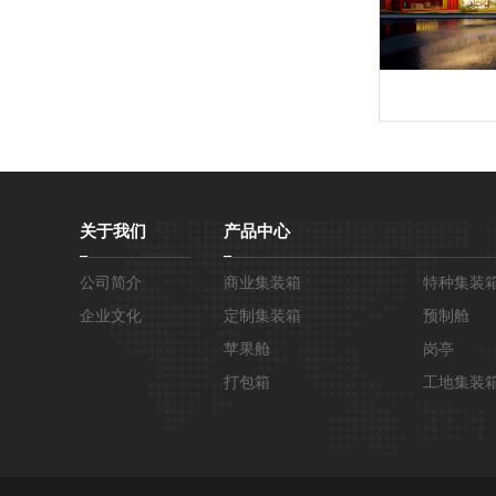
关于我们
产品中心
公司简介
商业集装箱
特种集装
企业文化
定制集装箱
预制舱
苹果舱
岗亭
打包箱
工地集装