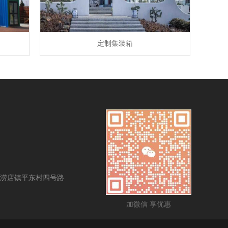
定制集装箱
涝店镇平东村四号路
加微信 享优惠