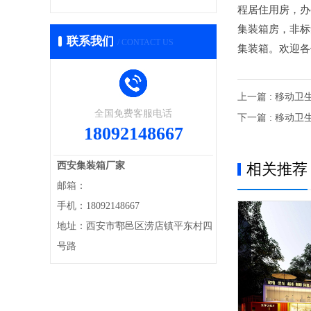
程居住用房，办
集装箱房，非标
联系我们
/ CONTACT US
集装箱。欢迎各
上一篇 : 移动卫
全国免费客服电话
下一篇 : 移动卫
18092148667
西安集装箱厂家
相关推荐
邮箱：
手机：18092148667
地址：西安市鄠邑区涝店镇平东村四
号路