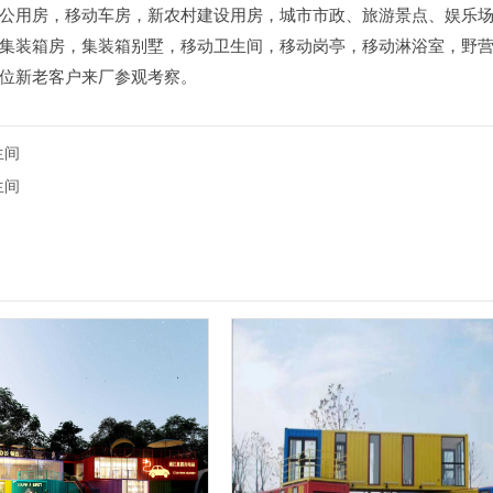
公用房，移动车房，新农村建设用房，城市市政、旅游景点、娱乐
集装箱房，集装箱别墅，移动卫生间，移动岗亭，移动淋浴室，野
位新老客户来厂参观考察。
生间
生间