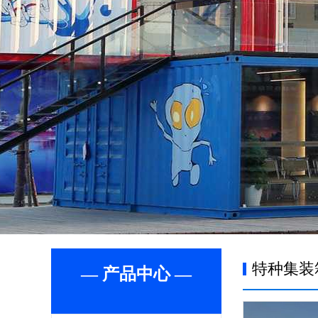
特种集装
— 产品中心 —