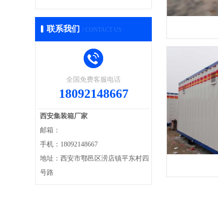
联系我们
/ CONTACT US
全国免费客服电话
18092148667
西安集装箱厂家
邮箱：
手机：18092148667
地址：西安市鄠邑区涝店镇平东村四
号路