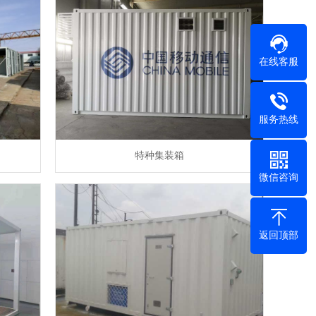
在线客服
服务热线
特种集装箱
微信咨询
返回顶部