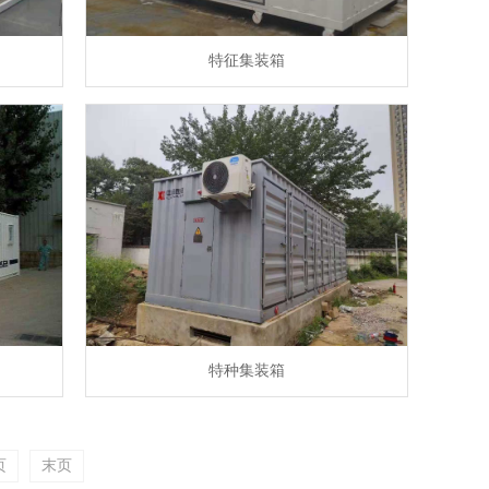
特征集装箱
特种集装箱
页
末页