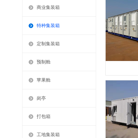
商业集装箱
特种集装箱
定制集装箱
预制舱
苹果舱
岗亭
打包箱
工地集装箱