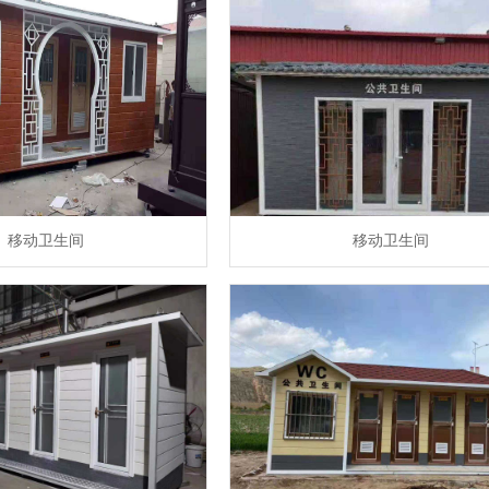
移动卫生间
移动卫生间