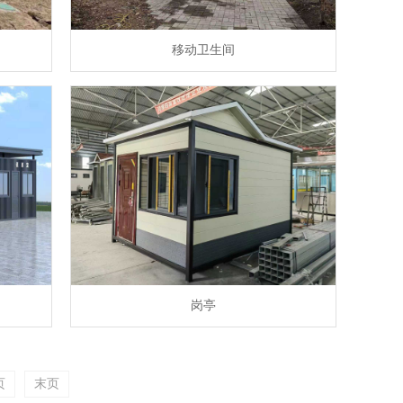
移动卫生间
岗亭
页
末页