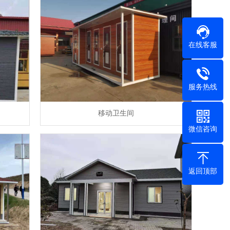
在线客服
服务热线
移动卫生间
微信咨询
返回顶部