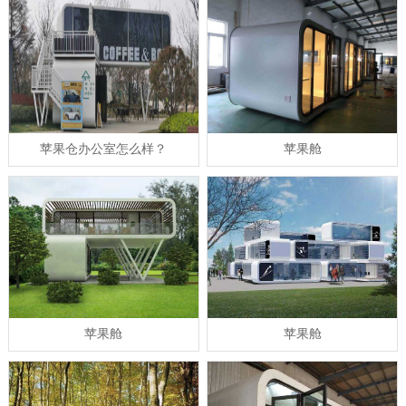
苹果仓办公室怎么样？
苹果舱
苹果舱
苹果舱