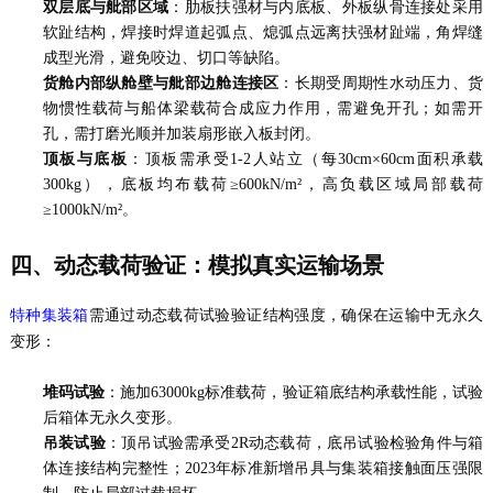
双层底与舭部区域
：肋板扶强材与内底板、外板纵骨连接处采用
软趾结构，焊接时焊道起弧点、熄弧点远离扶强材趾端，角焊缝
成型光滑，避免咬边、切口等缺陷。
货舱内部纵舱壁与舭部边舱连接区
：长期受周期性水动压力、货
物惯性载荷与船体梁载荷合成应力作用，需避免开孔；如需开
孔，需打磨光顺并加装扇形嵌入板封闭。
顶板与底板
：顶板需承受1-2人站立（每30cm×60cm面积承载
300kg），底板均布载荷≥600kN/m²，高负载区域局部载荷
≥1000kN/m²。
四、动态载荷验证：模拟真实运输场景
需通过动态载荷试验验证结构强度，确保在运输中无永久
特种集装箱
变形：
堆码试验
：施加63000kg标准载荷，验证箱底结构承载性能，试验
后箱体无永久变形。
吊装试验
：顶吊试验需承受2R动态载荷，底吊试验检验角件与箱
体连接结构完整性；2023年标准新增吊具与集装箱接触面压强限