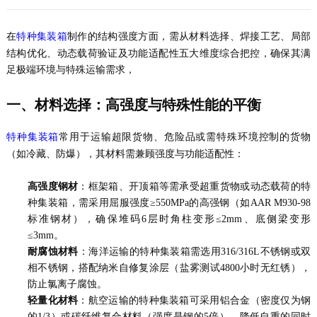
在
制作的结构强度方面，需从材料选择、焊接工艺、局部
特种集装箱
结构优化、动态载荷验证及功能适配性五大维度综合把控，确保其满
足极端环境与特殊运输需求，
一、材料选择：高强度与特殊性能的平衡
常用于运输超限货物、危险品或需特殊环境控制的货物
特种集装箱
（如冷藏、防爆），其材料需兼顾强度与功能适配性：
高强度钢材
：框架箱、开顶箱等需承受超重货物或动态载荷的特
种集装箱，需采用屈服强度≥550MPa的高强钢（如AAR M930-98
标准钢材），确保堆码6层时角柱变形≤2mm、底侧梁变形
≤3mm。
耐腐蚀材料
：海洋运输的特种集装箱需选用316/316L不锈钢或双
相不锈钢，搭配纳米自修复涂层（盐雾测试4800小时无红锈），
防止氯离子腐蚀。
轻量化材料
：航空运输的特种集装箱可采用铝合金（密度仅为钢
的1/3）或碳纤维复合材料（强度是钢的5倍），降低自重的同时