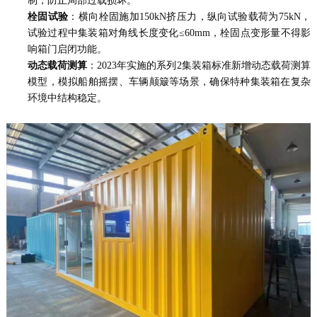
制，防止局部过载损坏。
栓固试验
：横向栓固施加150kN挤压力，纵向试验载荷为75kN，
试验过程中集装箱对角线长度变化≤60mm，栓固点变形量不得影
响箱门启闭功能。
动态载荷测算
：2023年实施的系列2集装箱标准新增动态载荷测算
模型，模拟船舶摇摆、车辆颠簸等场景，确保特种集装箱在复杂
环境中结构稳定。