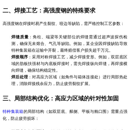
二、焊接工艺：高强度钢的特殊要求
高强度钢在焊接时易产生裂纹、咬边等缺陷，需严格控制工艺参数：
焊缝质量
：角柱、端梁等关键部位的焊缝需通过超声波探伤检
测，确保无未熔合、气孔等缺陷。例如，某企业因焊接缺陷导致
特种集装箱在运输中开裂，最终赔偿客户损失超千万元。
焊接顺序
：采用对称焊接工艺，减少焊接变形。例如，双层底区
域的肋板扶强材与内底板焊接时，需先焊接纵向焊缝，再焊接横
向焊缝，确保结构稳定性。
焊后处理
：对高应力区域（如角件与箱体连接处）进行局部热处
理，消除焊接残余应力，防止疲劳裂纹扩展。
三、局部结构优化：高应力区域的针对性加固
的局部结构（如双层底、舷侧、甲板与舱口围）需重点强
特种集装箱
化，防止疲劳损坏：